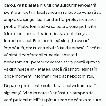
garou, va fi plasată în jurul brațului dumneavoastră
pentru a încetini fluxul sanguin și a face ca vena să se
umple de sânge, facilitând astfel prelevarea unei
probe. Flebotomistul va selecta o venă potrivită
(de obicei, pe partea interioară a cotului) și va
introduce acul. Este posibil să simțiți o ușoară
înțepătură, dar nu ar trebui să fie dureroasă. Dacă nu
vă simțiți confortabil cu acele, anunțați
flebotomistul pentru ca acesta să vă poată ajuta să
vă diminueze anxietatea. Dacă vă simțiți leșinat în
orice moment, informați imediat flebotomistul.
După ce proba este colectată, acul va fi aruncat în
siguranță. Vi se va cere să apăsați un tampon de
vată pe locul micii înțepături timp de câteva minute