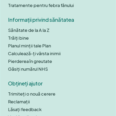
Tratamente pentru febra fânului
Informații privind sănătatea
Sănătate de la A la Z
Trăiți bine
Planul minții tale Plan
Calculează-ți vârsta inimii
Pierderea în greutate
Găsiți numărul NHS
Obțineți ajutor
Trimiteți o nouă cerere
Reclamații
Lăsați feedback