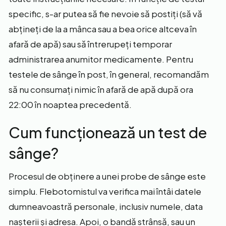
specific, s-ar putea să fie nevoie să postiți (să vă
abțineți de la a mânca sau a bea orice altceva în
afară de apă) sau să întrerupeți temporar
administrarea anumitor medicamente. Pentru
testele de sânge în post, în general, recomandăm
să nu consumați nimic în afară de apă după ora
22:00 în noaptea precedentă.
Cum funcționează un test de
sânge?
Procesul de obținere a unei probe de sânge este
simplu. Flebotomistul va verifica mai întâi datele
dumneavoastră personale, inclusiv numele, data
nașterii și adresa. Apoi, o bandă strânsă, sau un